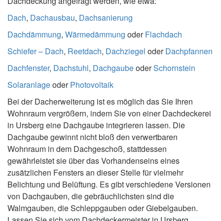
Dachdeckung angefragt werden, wie etwa:
Dach
,
Dachausbau
,
Dachsanierung
Dachdämmung
,
Wärmedämmung
oder
Flachdach
Schiefer – Dach
,
Reetdach
,
Dachziegel
oder
Dachpfannen
Dachfenster
,
Dachstuhl
,
Dachgaube
oder
Schornstein
Solaranlage
oder
Photovoltaik
Bei der Dacherweiterung ist es möglich das Sie Ihren
Wohnraum vergrößern, indem Sie von einer Dachdeckerei
in Ursberg eine Dachgaube integrieren lassen. Die
Dachgaube gewinnt nicht bloß den verwertbaren
Wohnraum in dem Dachgeschoß, stattdessen
gewährleistet sie über das Vorhandenseins eines
zusätzlichen Fensters an dieser Stelle für vielmehr
Belichtung und Belüftung. Es gibt verschiedene Versionen
von Dachgauben, die gebräuchlichsten sind die
Walmgauben, die Schleppgauben oder Giebelgauben.
Lassen Sie sich vom Dachdeckermeister in Ursberg