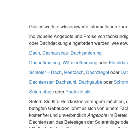
Gibt es weitere wissenswerte Informationen z
Individuelle Angebote und Preise von fachkundi
oder Dachdeckung eingefordert werden, wie etw
Dach
,
Dachausbau
,
Dachsanierung
Dachdämmung
,
Wärmedämmung
oder
Flachdac
Schiefer – Dach
,
Reetdach
,
Dachziegel
oder
Da
Dachfenster
,
Dachstuhl
,
Dachgaube
oder
Schorn
Solaranlage
oder
Photovoltaik
Sofern Sie Ihre Heizkosten verringern möchten, 
betagten Gebäuden lohnt es sich von einem Fa
kostenfrei und unverbindlich
Angebote
im Bereic
Dachfenster, das Befestigen der Solaranlage o