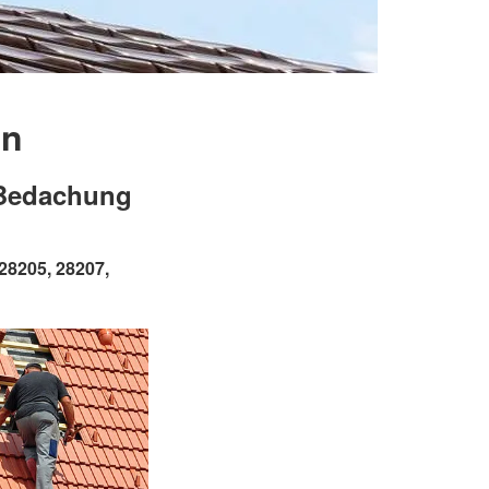
en
 Bedachung
28205, 28207,