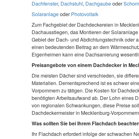
Dachfenster
,
Dachstuhl
,
Dachgaube
oder
Schorn
Solaranlage
oder
Photovoltaik
Zum Fachgebiet der Dachdeckereien in Mecklenb
Dachausstiegen, das Montieren der Solaranlage 
Gebiet der Dach- und Abdichtungstechnik oder 
einen bedeutenden Beitrag an dem Wärmeschutz u
Eigenheimen kann eine Dachsanierung wesentli
Preisangebote von einem Dachdecker in Me
Die meisten Dächer sind verschieden, sie differ
Materialien. Dementsprechend ist es schwer ei
Vorpommern zu tätigen. Die Kosten für Dachdec
benötigten Arbeitsaufwand ab. Der Lohn eines Da
von regionalen Schwankungen, diese Preise sollt
Dachdeckermeister in Mecklenburg-Vorpommern mi
Was sollten Sie bei Ihrem Flachdach beachte
Ihr Flachdach erfordert infolge der schwachen 