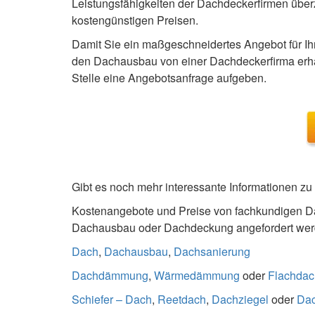
Leistungsfähigkeiten der Dachdeckerfirmen über
kostengünstigen Preisen.
Damit Sie ein maßgeschneidertes Angebot für I
den Dachausbau von einer Dachdeckerfirma erhal
Stelle eine Angebotsanfrage aufgeben.
Gibt es noch mehr interessante Informationen 
Kostenangebote und Preise von fachkundigen D
Dachausbau oder Dachdeckung angefordert werde
Dach
,
Dachausbau
,
Dachsanierung
Dachdämmung
,
Wärmedämmung
oder
Flachdac
Schiefer – Dach
,
Reetdach
,
Dachziegel
oder
Da