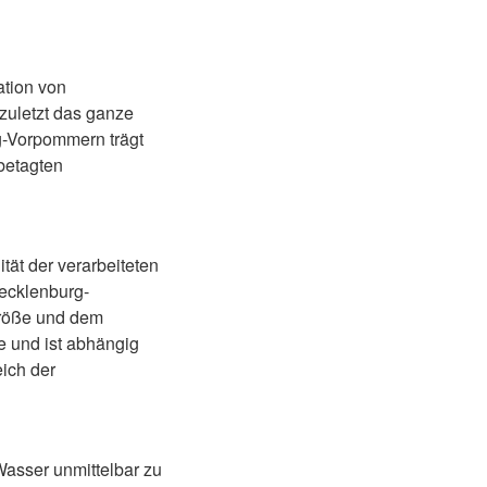
tion von
zuletzt das ganze
g-Vorpommern trägt
betagten
tät der verarbeiteten
ecklenburg-
größe und dem
e und ist abhängig
ich der
Wasser unmittelbar zu