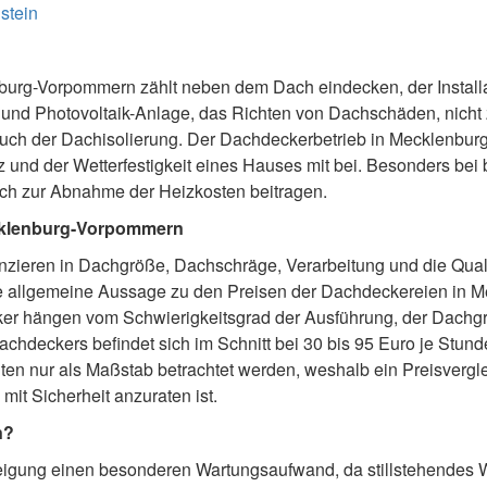
stein
urg-Vorpommern zählt neben dem Dach eindecken, der Installa
und Photovoltaik-Anlage, das Richten von Dachschäden, nicht 
auch der Dachisolierung. Der Dachdeckerbetrieb in Mecklenbur
nd der Wetterfestigkeit eines Hauses mit bei. Besonders bei 
ch zur Abnahme der Heizkosten beitragen.
cklenburg-Vorpommern
enzieren in Dachgröße, Dachschräge, Verarbeitung und die Quali
ne allgemeine Aussage zu den Preisen der Dachdeckereien in M
ker hängen vom Schwierigkeitsgrad der Ausführung, der Dach
chdeckers befindet sich im Schnitt bei 30 bis 95 Euro je Stund
en nur als Maßstab betrachtet werden, weshalb ein Preisvergle
t Sicherheit anzuraten ist.
n?
Neigung einen besonderen Wartungsaufwand, da stillstehendes 