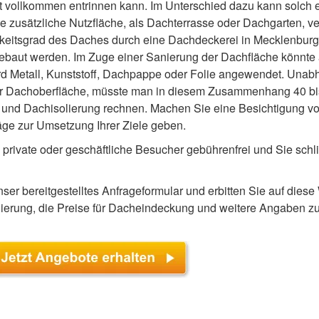
ht vollkommen entrinnen kann. Im Unterschied dazu kann solch 
eine zusätzliche Nutzfläche, als Dachterrasse oder Dachgarten, 
tigkeitsgrad des Daches durch eine Dachdeckerei in Mecklenbur
ebaut werden. Im Zuge einer Sanierung der Dachfläche könnte 
ird Metall, Kunststoff, Dachpappe oder Folie angewendet. Unab
r Dachoberfläche, müsste man in diesem Zusammenhang 40 bi
und Dachisolierung rechnen. Machen Sie eine Besichtigung vo
äge zur Umsetzung Ihrer Ziele geben.
he private oder geschäftliche Besucher gebührenfrei und Sie schl
ser bereitgestelltes Anfrageformular und erbitten Sie auf die
nierung, die Preise für Dacheindeckung und weitere Angaben 