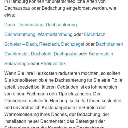
in Hamburg können für unterschiedliche Arten von
Dachausbau oder Bedachung eingefordert werden, wie
etwa:
Dach
,
Dachausbau
,
Dachsanierung
Dachdämmung
,
Wärmedämmung
oder
Flachdach
Schiefer – Dach
,
Reetdach
,
Dachziegel
oder
Dachpfannen
Dachfenster
,
Dachstuhl
,
Dachgaube
oder
Schornstein
Solaranlage
oder
Photovoltaik
Wenn Sie Ihre Heizkosten reduzieren möchten, so sollten
Sie kontrollieren ob eine Dachsanierung für Sie eine Rolle
spielt, speziell bei älteren Gebäuden ist es lohnend sich
von einem Fachmann den Tipp einzuholen. Der
Dachdeckermeister in Hamburg kalkuliert Ihnen kostenfrei
und unverbindlich Kostenangebote im Bereich der
Wärmeisolierung Ihres Daches, der Bedachung, der
Installation neuer Dachfenster, das Befestigen der
Solaranlage oder die Korrektur von Dachschäden