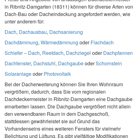
in Ribnitz-Damgarten (18311) können für diverse Arten von
Dach-Bau oder Dacheindeckung angefordert werden, wie
unter anderem für:
Dach
,
Dachausbau
,
Dachsanierung
Dachdämmung
,
Wärmedämmung
oder
Flachdach
Schiefer – Dach
,
Reetdach
,
Dachziegel
oder
Dachpfannen
Dachfenster
,
Dachstuhl
,
Dachgaube
oder
Schornstein
Solaranlage
oder
Photovoltaik
Bei der Dacherweiterung können Sie Ihren Wohnraum
vergrößern, dadurch, dass Sie vom regionalen
Dachdeckermeister in Ribnitz-Damgarten eine Dachgaube
einarbeiten lassen. Die Dachgaube vergrößert nicht allein
den verwendbaren Raum in dem Dachgeschoß,
stattdessen gewährleistet sie auf Grund das
Vorhandenseins eines weiteren Fensters für vielmehr
Belichtung und Lüftung. Es gibt vielfältige Modifikationen