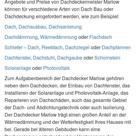
Angebote und Preise von Dachdeckermeister Marlow
können für verschiedene Arten von Dach Bau oder
Dachdeckung eingefordert werden, wie zum Beispiel:
Dach
,
Dachausbau
,
Dachsanierung
Dachdämmung
,
Wärmedämmung
oder
Flachdach
Schiefer – Dach
,
Reetdach
,
Dachziegel
oder
Dachpfannen
Dachfenster
,
Dachstuhl
,
Dachgaube
oder
Schornstein
Solaranlage
oder
Photovoltaik
Zum Aufgabenbereich der Dachdecker Marlow gehören
neben dem Dachdecken, der Einbau von Dachfenster, das
Installieren der Solaranlage und Photovoltaik-Anlage, das
Reparieren von Dachschäden, auch das gesamte Gebiet
der Dach- und Abdichtungstechnik oder auch Isolierung.
Der Dachdecker Marlow trägt einen großen Anteil an der
Wärmedämmung und der Wetterfestigkeit Ihres Hauses mit
bei. Gerade bei älteren Gebäuden kann eine