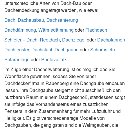
unterschiedliche Arten von Dach-Bau oder
Dacheindeckung angefragt werden, wie etwa:
Dach
,
Dachausbau
,
Dachsanierung
Dachdämmung
,
Wärmedämmung
oder
Flachdach
Schiefer – Dach
,
Reetdach
,
Dachziegel
oder
Dachpfannen
Dachfenster
,
Dachstuhl
,
Dachgaube
oder
Schornstein
Solaranlage
oder
Photovoltaik
Im Zuge einer Dacherweiterung ist es möglich das Sie
Wohnfläche gewinnen, sodass Sie von einer
Dachdeckerfirma in Rauenberg eine Dachgaube einbauen
lassen. Ihre Dachgaube steigert nicht ausschließlich den
nutzbaren Raum in einem Dachgeschoß, stattdessen sorgt
sie infolge das Vorhandenseins eines zusätzlichen
Fensters in dem Zusammenhang für mehr Luftzufuhr und
Helligkeit. Es gibt verschiedenartige Modelle von
Dachgauben, die gängigsten sind die Walmgauben, die