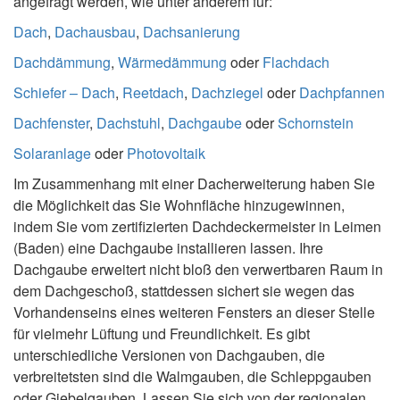
angefragt werden, wie unter anderem für:
Dach
,
Dachausbau
,
Dachsanierung
Dachdämmung
,
Wärmedämmung
oder
Flachdach
Schiefer – Dach
,
Reetdach
,
Dachziegel
oder
Dachpfannen
Dachfenster
,
Dachstuhl
,
Dachgaube
oder
Schornstein
Solaranlage
oder
Photovoltaik
Im Zusammenhang mit einer Dacherweiterung haben Sie
die Möglichkeit das Sie Wohnfläche hinzugewinnen,
indem Sie vom zertifizierten Dachdeckermeister in Leimen
(Baden) eine Dachgaube installieren lassen. Ihre
Dachgaube erweitert nicht bloß den verwertbaren Raum in
dem Dachgeschoß, stattdessen sichert sie wegen das
Vorhandenseins eines weiteren Fensters an dieser Stelle
für vielmehr Lüftung und Freundlichkeit. Es gibt
unterschiedliche Versionen von Dachgauben, die
verbreitetsten sind die Walmgauben, die Schleppgauben
oder Giebelgauben. Lassen Sie sich von der regionalen