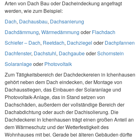
Arten von Dach Bau oder Dacheindeckung angefragt
werden, wie zum Beispiel:
Dach
,
Dachausbau
,
Dachsanierung
Dachdämmung
,
Wärmedämmung
oder
Flachdach
Schiefer – Dach
,
Reetdach
,
Dachziegel
oder
Dachpfannen
Dachfenster
,
Dachstuhl
,
Dachgaube
oder
Schornstein
Solaranlage
oder
Photovoltaik
Zum Tätigkeitsbereich der Dachdeckereien in Ichenhausen
gehört neben dem Dach eindecken, der Montage von
Dachausstiegen, das Einbauen der Solaranlage und
Photovoltaik-Anlage, das in Stand setzen von
Dachschäden, außerdem der vollständige Bereich der
Dachabdichtung oder auch der Dachisolierung. Die
Dachdeckerei in Ichenhausen trägt einen großen Anteil an
dem Wärmeschutz und der Wetterfestigkeit des
Wohnhauses mit bei. Gerade bei älteren Gebäuden dürfte