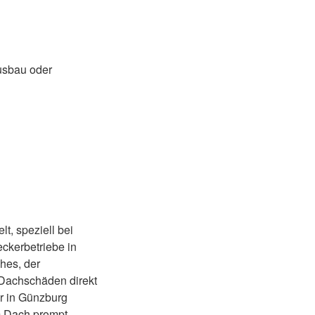
usbau oder
t, speziell bei
ckerbetriebe in
hes, der
 Dachschäden direkt
er in Günzburg
m Dach prompt