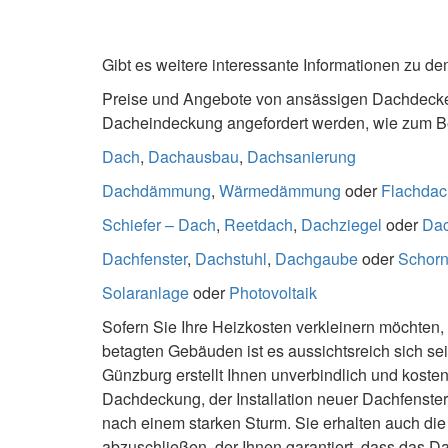
Gibt es weitere interessante Informationen zu
Preise und Angebote von ansässigen Dachdecke
Dacheindeckung angefordert werden, wie zum Be
Dach
,
Dachausbau
,
Dachsanierung
Dachdämmung
,
Wärmedämmung
oder
Flachdac
Schiefer – Dach
,
Reetdach
,
Dachziegel
oder
Da
Dachfenster
,
Dachstuhl
,
Dachgaube
oder
Schorn
Solaranlage
oder
Photovoltaik
Sofern Sie Ihre Heizkosten verkleinern möchten, s
betagten Gebäuden ist es aussichtsreich sich s
Günzburg erstellt Ihnen unverbindlich und kos
Dachdeckung, der Installation neuer Dachfenste
nach einem starken Sturm. Sie erhalten auch die
abzuschließen, der Ihnen garantiert, dass das 