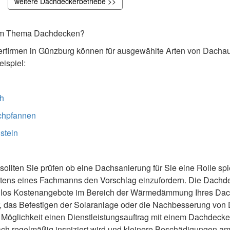
weitere Dachdeckerbetriebe >>
 dem Thema Dachdecken?
rfirmen in Günzburg können für ausgewählte Arten von Dacha
ispiel:
h
chpfannen
stein
ollten Sie prüfen ob eine Dachsanierung für Sie eine Rolle spiel
eitens eines Fachmanns den Vorschlag einzufordern. Die Dachde
tenlos Kostenangebote im Bereich der Wärmedämmung Ihres Dac
r, das Befestigen der Solaranlage oder die Nachbesserung von
 Möglichkeit einen Dienstleistungsauftrag mit einem Dachdeck
Dach regelmäßig inspiziert wird und kleinere Beschädigungen a