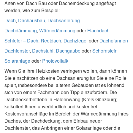
Arten von Dach Bau oder Dacheindeckung angefragt
werden, wie zum Beispiel:
Dach
,
Dachausbau
,
Dachsanierung
Dachdämmung
,
Wärmedämmung
oder
Flachdach
Schiefer – Dach
,
Reetdach
,
Dachziegel
oder
Dachpfannen
Dachfenster
,
Dachstuhl
,
Dachgaube
oder
Schornstein
Solaranlage
oder
Photovoltaik
Wenn Sie Ihre Heizkosten verringern wollen, dann können
Sie einschätzen ob eine Dachsanierung für Sie eine Rolle
spielt, insbesondere bei älteren Gebäuden ist es lohnend
sich von einem Fachmann den Tipp einzufordern. Die
Dachdeckerbetriebe in Haldenwang (Kreis Günzburg)
kalkuliert Ihnen unverbindlich und kostenfrei
Kostenvoranschläge im Bereich der Wärmedämmung Ihres
Daches, der Dachdeckung, dem Einbau neuer
Dachfenster, das Anbringen einer Solaranlage oder die