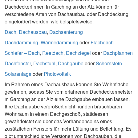
Dachdeckerfirmen in Garching an der Alz können für
verschiedene Arten von Dachausbau oder Dachdeckung
eingefordert werden, wie beispielsweise:
Dach
,
Dachausbau
,
Dachsanierung
Dachdämmung
,
Wärmedämmung
oder
Flachdach
Schiefer – Dach
,
Reetdach
,
Dachziegel
oder
Dachpfannen
Dachfenster
,
Dachstuhl
,
Dachgaube
oder
Schornstein
Solaranlage
oder
Photovoltaik
Im Rahmen eines Dachausbaus können Sie Wohnfläche
gewinnen, sodass Sie vom erfahrenen Dachdeckermeister
in Garching an der Alz eine Dachgaube einbauen lassen.
Ihre Dachgaube vergrößert nicht nur den brauchbaren
Wohnraum in einem Dachgeschoß, stattdessen
gewährleistet sie über das Vorhandenseins eines
zusätzlichen Fensters für mehr Lüftung und Belichtung. Es
gibt unterschiedliche Versionen von Dachgauben, die