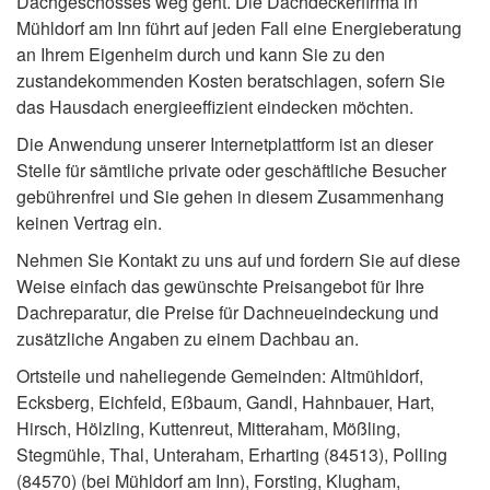
Dachgeschosses weg geht. Die Dachdeckerfirma in
Mühldorf am Inn führt auf jeden Fall eine Energieberatung
an Ihrem Eigenheim durch und kann Sie zu den
zustandekommenden Kosten beratschlagen, sofern Sie
das Hausdach energieeffizient eindecken möchten.
Die Anwendung unserer Internetplattform ist an dieser
Stelle für sämtliche private oder geschäftliche Besucher
gebührenfrei und Sie gehen in diesem Zusammenhang
keinen Vertrag ein.
Nehmen Sie Kontakt zu uns auf und fordern Sie auf diese
Weise einfach das gewünschte Preisangebot für Ihre
Dachreparatur, die Preise für Dachneueindeckung und
zusätzliche Angaben zu einem Dachbau an.
Ortsteile und naheliegende Gemeinden: Altmühldorf,
Ecksberg, Eichfeld, Eßbaum, Gandl, Hahnbauer, Hart,
Hirsch, Hölzling, Kuttenreut, Mitteraham, Mößling,
Stegmühle, Thal, Unteraham, Erharting (84513), Polling
(84570) (bei Mühldorf am Inn), Forsting, Klugham,