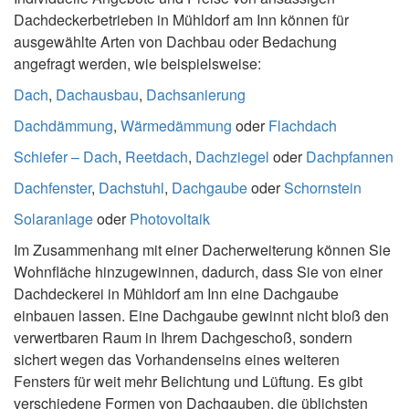
Dachdeckerbetrieben in Mühldorf am Inn können für
ausgewählte Arten von Dachbau oder Bedachung
angefragt werden, wie beispielsweise:
Dach
,
Dachausbau
,
Dachsanierung
Dachdämmung
,
Wärmedämmung
oder
Flachdach
Schiefer – Dach
,
Reetdach
,
Dachziegel
oder
Dachpfannen
Dachfenster
,
Dachstuhl
,
Dachgaube
oder
Schornstein
Solaranlage
oder
Photovoltaik
Im Zusammenhang mit einer Dacherweiterung können Sie
Wohnfläche hinzugewinnen, dadurch, dass Sie von einer
Dachdeckerei in Mühldorf am Inn eine Dachgaube
einbauen lassen. Eine Dachgaube gewinnt nicht bloß den
verwertbaren Raum in Ihrem Dachgeschoß, sondern
sichert wegen das Vorhandenseins eines weiteren
Fensters für weit mehr Belichtung und Lüftung. Es gibt
verschiedene Formen von Dachgauben, die üblichsten