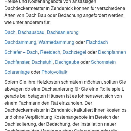
Preise und Kostenangebote von ansässigen
Dachdeckermeister in Zehdenick können für verschiedene
Arten von Dach Bau oder Bedachung angefordert werden,
wie unter anderem für:
Dach
,
Dachausbau
,
Dachsanierung
Dachdämmung
,
Wärmedämmung
oder
Flachdach
Schiefer – Dach
,
Reetdach
,
Dachziegel
oder
Dachpfannen
Dachfenster
,
Dachstuhl
,
Dachgaube
oder
Schornstein
Solaranlage
oder
Photovoltaik
Sofern Sie Ihre Heizkosten schmälern möchten, sollten Sie
abwägen ob eine Dachsanierung für Sie eine Rolle spielt,
gerade bei betagten Häusern ist es lohnenswert sich von
einem Fachmann den Rat einzuholen. Der
Dachdeckermeister in Zehdenick kalkuliert Ihnen kostenlos
und ohne Verpflichtung Kostenangebote im Bereich der
Dachisolierung, der Bedachung, der Installation neuer
Dachfenster, das Montieren einer Solaranlage oder die