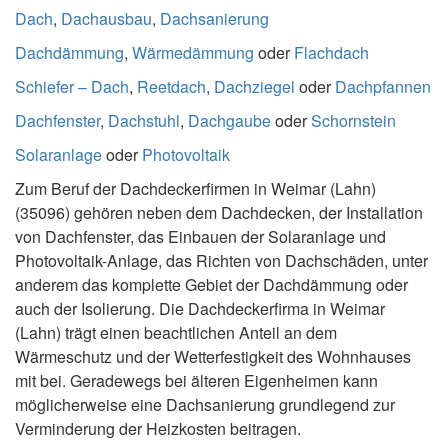
Dach
,
Dachausbau
,
Dachsanierung
Dachdämmung
,
Wärmedämmung
oder
Flachdach
Schiefer – Dach
,
Reetdach
,
Dachziegel
oder
Dachpfannen
Dachfenster
,
Dachstuhl
,
Dachgaube
oder
Schornstein
Solaranlage
oder
Photovoltaik
Zum Beruf der Dachdeckerfirmen in Weimar (Lahn)
(35096) gehören neben dem Dachdecken, der Installation
von Dachfenster, das Einbauen der Solaranlage und
Photovoltaik-Anlage, das Richten von Dachschäden, unter
anderem das komplette Gebiet der Dachdämmung oder
auch der Isolierung. Die Dachdeckerfirma in Weimar
(Lahn) trägt einen beachtlichen Anteil an dem
Wärmeschutz und der Wetterfestigkeit des Wohnhauses
mit bei. Geradewegs bei älteren Eigenheimen kann
möglicherweise eine Dachsanierung grundlegend zur
Verminderung der Heizkosten beitragen.