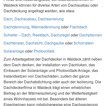
Waldeck können für diverse Arten von Dachausbau oder
Dachdeckung angefragt werden, wie etwa:
Dach
,
Dachausbau
,
Dachsanierung
Dachdämmung
,
Wärmedämmung
oder
Flachdach
Schiefer – Dach
,
Reetdach
,
Dachziegel
oder
Dachpfannen
Dachfenster
,
Dachstuhl
,
Dachgaube
oder
Schornstein
Solaranlage
oder
Photovoltaik
Zum Arbeitsgebiet der Dachdecker in Waldeck zählt neben
dem Dach decken, der Installation von Dachluken, das
Einbauen der Solaranlage und Photovoltaik-Anlage, das
Instandsetzen von Dachschäden, zudem der ganze
Bereich der Dachabdichtung oder auch der Isolierung. Die
Dachdeckerfirma in Waldeck trägt einen erheblichen
Beitrag an der Wärmeisolierung und der Wetterfestigkeit
eines Wohnhauses mit bei. Besonders bei älteren
Eigenheimen kann möglicherweise eine Dachsanierung