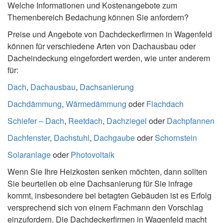
Welche Informationen und Kostenangebote zum
Themenbereich Bedachung können Sie anfordern?
Preise und Angebote von Dachdeckerfirmen in Wagenfeld
können für verschiedene Arten von Dachausbau oder
Dacheindeckung eingefordert werden, wie unter anderem
für:
Dach
,
Dachausbau
,
Dachsanierung
Dachdämmung
,
Wärmedämmung
oder
Flachdach
Schiefer – Dach
,
Reetdach
,
Dachziegel
oder
Dachpfannen
Dachfenster
,
Dachstuhl
,
Dachgaube
oder
Schornstein
Solaranlage
oder
Photovoltaik
Wenn Sie Ihre Heizkosten senken möchten, dann sollten
Sie beurteilen ob eine Dachsanierung für Sie infrage
kommt, insbesondere bei betagten Gebäuden ist es Erfolg
versprechend sich von einem Fachmann den Vorschlag
einzufordern. Die Dachdeckerfirmen in Wagenfeld macht