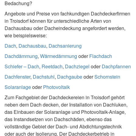
Bedachung?
Angebote und Preise von fachkundigen Dachdeckerfirmen
in Troisdorf können für unterschiedliche Arten von
Dachausbau oder Dacheindeckung angefordert werden,
wie beispielsweise:
Dach
,
Dachausbau
,
Dachsanierung
Dachdämmung
,
Wärmedämmung
oder
Flachdach
Schiefer – Dach
,
Reetdach
,
Dachziegel
oder
Dachpfannen
Dachfenster
,
Dachstuhl
,
Dachgaube
oder
Schornstein
Solaranlage
oder
Photovoltaik
Zum Fachgebiet der Dachdeckereien in Troisdorf gehört
neben dem Dach decken, der Installation von Dachluken,
das Einbauen der Solaranlage und Photovoltaik-Anlage,
das Instandsetzen von Dachschäden, ebenso das
vollständige Gebiet der Dach- und Abdichtungstechnik
oder auch der Isolierung. Der Dachdeckerbetrieb in