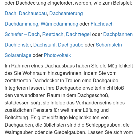
oder Dachdeckung eingefordert werden, wie zum Beispiel:
Dach
,
Dachausbau
,
Dachsanierung
Dachdämmung
,
Wärmedämmung
oder
Flachdach
Schiefer – Dach
,
Reetdach
,
Dachziegel
oder
Dachpfannen
Dachfenster
,
Dachstuhl
,
Dachgaube
oder
Schornstein
Solaranlage
oder
Photovoltaik
Im Rahmen eines Dachausbaus haben Sie die Möglichkeit
das Sie Wohnraum hinzugewinnen, indem Sie vom
zertifizierten Dachdecker in Treuen eine Dachgaube
integrieren lassen. Ihre Dachgaube erweitert nicht bloß
den verwendbaren Raum in dem Dachgeschoß,
stattdessen sorgt sie infolge das Vorhandenseins eines
zusätzlichen Fensters für weit mehr Lüftung und
Belichtung. Es gibt vielfältige Möglichkeiten von
Dachgauben, die üblichsten sind die Schleppgauben, die
Walmgauben oder die Giebelgauben. Lassen Sie sich vom