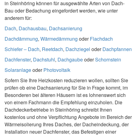
in Steinhöring können für ausgewählte Arten von Dach-
Bau oder Bedachung eingefordert werden, wie unter
anderem für:
Dach
,
Dachausbau
,
Dachsanierung
Dachdämmung
,
Wärmedämmung
oder
Flachdach
Schiefer – Dach
,
Reetdach
,
Dachziegel
oder
Dachpfannen
Dachfenster
,
Dachstuhl
,
Dachgaube
oder
Schornstein
Solaranlage
oder
Photovoltaik
Sofern Sie Ihre Heizkosten reduzieren wollen, sollten Sie
prüfen ob eine Dachsanierung für Sie in Frage kommt, im
Besonderen bei älteren Häusern ist es lohnenswert sich
von einem Fachmann die Empfehlung einzuholen. Die
Dachdeckerbetriebe in Steinhöring schreibt Ihnen
kostenlos und ohne Verpflichtung Angebote im Bereich der
Wärmeisolierung Ihres Daches, der Dacheindeckung, der
Installation neuer Dachfenster, das Befestigen einer