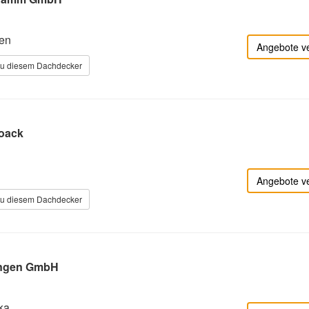
en
Angebote v
zu diesem Dachdecker
oack
Angebote v
zu diesem Dachdecker
ngen GmbH
ka