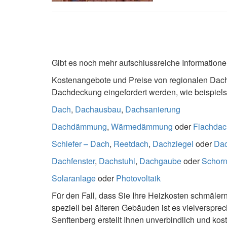
Gibt es noch mehr aufschlussreiche Informati
Kostenangebote und Preise von regionalen Dach
Dachdeckung eingefordert werden, wie beispiel
Dach
,
Dachausbau
,
Dachsanierung
Dachdämmung
,
Wärmedämmung
oder
Flachdac
Schiefer – Dach
,
Reetdach
,
Dachziegel
oder
Da
Dachfenster
,
Dachstuhl
,
Dachgaube
oder
Schorn
Solaranlage
oder
Photovoltaik
Für den Fall, dass Sie Ihre Heizkosten schmälern 
speziell bei älteren Gebäuden ist es vielversp
Senftenberg erstellt Ihnen unverbindlich und k