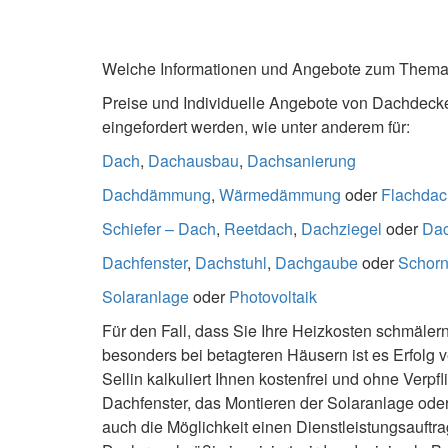
Welche Informationen und Angebote zum Thema
Preise und Individuelle Angebote von Dachdecke
eingefordert werden, wie unter anderem für:
Dach
,
Dachausbau
,
Dachsanierung
Dachdämmung
,
Wärmedämmung
oder
Flachdac
Schiefer – Dach
,
Reetdach
,
Dachziegel
oder
Da
Dachfenster
,
Dachstuhl
,
Dachgaube
oder
Schorn
Solaranlage
oder
Photovoltaik
Für den Fall, dass Sie Ihre Heizkosten schmäler
besonders bei betagteren Häusern ist es Erfolg
Sellin kalkuliert Ihnen kostenfrei und ohne Ver
Dachfenster, das Montieren der Solaranlage ode
auch die Möglichkeit einen Dienstleistungsauftrag