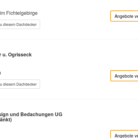
im Fichtelgebirge
Angebote v
zu diesem Dachdecker
r u. Ogrisseck
m
Angebote v
zu diesem Dachdecker
sign und Bedachungen UG
änkt)
Angebote v