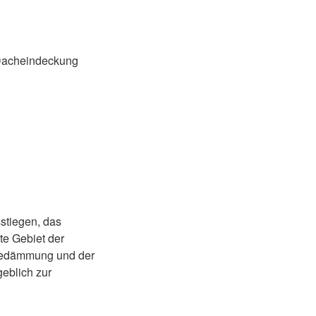
 Dacheindeckung
stiegen, das
te Gebiet der
rmedämmung und der
eblich zur