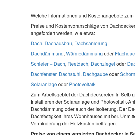
Welche Informationen und Kostenangebote zum
Preise und Kostenvoranschläge von Dachdeckerb
angefordert werden, wie etwa:
Dach
,
Dachausbau
,
Dachsanierung
Dachdämmung
,
Wärmedämmung
oder
Flachdac
Schiefer – Dach
,
Reetdach
,
Dachziegel
oder
Da
Dachfenster
,
Dachstuhl
,
Dachgaube
oder
Schorn
Solaranlage
oder
Photovoltaik
Zum Arbeitsgebiet der Dachdeckereien in Selb g
Installieren der Solaranlage und Photovoltaik-A
Dachdämmung oder auch der Isolierung. Der Da
Dachfestigkeit Ihres Wohnhauses mit bei. Unmi
Verminderung der Heizkosten beitragen.
Preise von einem versierten Dachdecker in S