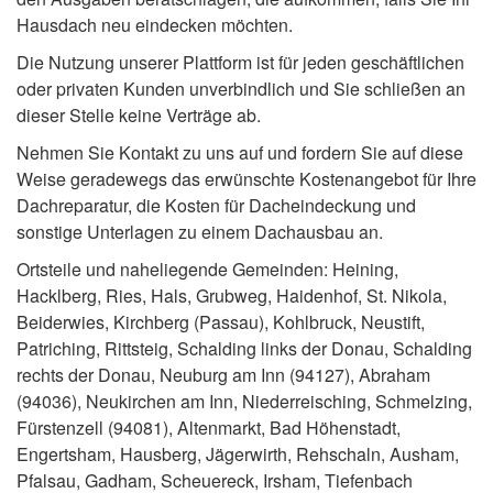
Hausdach neu eindecken möchten.
Die Nutzung unserer Plattform ist für jeden geschäftlichen
oder privaten Kunden unverbindlich und Sie schließen an
dieser Stelle keine Verträge ab.
Nehmen Sie Kontakt zu uns auf und fordern Sie auf diese
Weise geradewegs das erwünschte Kostenangebot für Ihre
Dachreparatur, die Kosten für Dacheindeckung und
sonstige Unterlagen zu einem Dachausbau an.
Ortsteile und naheliegende Gemeinden: Heining,
Hacklberg, Ries, Hals, Grubweg, Haidenhof, St. Nikola,
Beiderwies, Kirchberg (Passau), Kohlbruck, Neustift,
Patriching, Rittsteig, Schalding links der Donau, Schalding
rechts der Donau, Neuburg am Inn (94127), Abraham
(94036), Neukirchen am Inn, Niederreisching, Schmelzing,
Fürstenzell (94081), Altenmarkt, Bad Höhenstadt,
Engertsham, Hausberg, Jägerwirth, Rehschaln, Ausham,
Pfalsau, Gadham, Scheuereck, Irsham, Tiefenbach