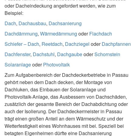
oder Dacheindeckung angefordert werden, wie zum
Beispiel:
Dach
,
Dachausbau
,
Dachsanierung
Dachdämmung
,
Wärmedämmung
oder
Flachdach
Schiefer – Dach
,
Reetdach
,
Dachziegel
oder
Dachpfannen
Dachfenster
,
Dachstuhl
,
Dachgaube
oder
Schornstein
Solaranlage
oder
Photovoltaik
Zum Aufgabenbereich der Dachdeckerbetriebe in Passau
gehört neben dem Dach decken, der Montage von
Dachluken, das Einbauen der Solaranlage und
Photovoltaik-Anlage, das Ausbessern von Dachschäden,
zusätzlich der gesamte Bereich der Dachabdichtung oder
auch der Isolierung. Der Dachdeckermeister in Passau
trägt einen großen Anteil an dem Wärmeschutz und der
Wetterfestigkeit eines Wohnhauses mit bei. Speziell bei
betagten Eigenheimen dürfte eine Dachsanierung