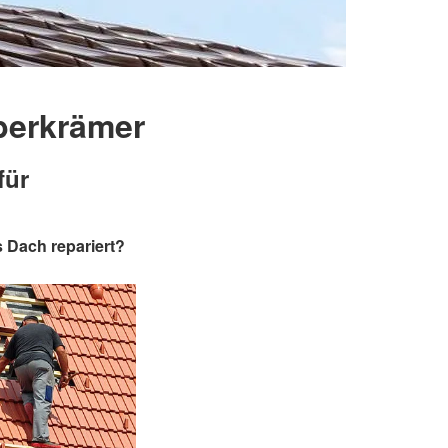
berkrämer
für
 Dach repariert?