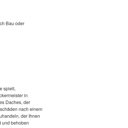
ach Bau oder
 spielt,
kermeister in
es Daches, der
chschäden nach einem
zuhandeln, der Ihnen
kt und behoben