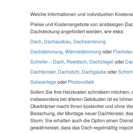
Welche Informationen und individuellen Koste
Preise und Kostenangebote von ansässigen Dach
Dachdeckung angefordert werden, wie etwa:
Dach
,
Dachausbau
,
Dachsanierung
Dachdämmung
,
Wärmedämmung
oder
Flachdac
Schiefer – Dach
,
Reetdach
,
Dachziegel
oder
Da
Dachfenster
,
Dachstuhl
,
Dachgaube
oder
Schorn
Solaranlage
oder
Photovoltaik
Sofern Sie Ihre Heizkosten schmälern möchten, da
insbesondere bei älteren Gebäuden ist es lohn
Oberkrämer macht Ihnen kostenfrei und ohne Ve
Bedachung, der Montage neuer Dachfenster, da
Sturm. Sie erhalten auch die Option einen Diens
gewährleistet, dass das Dach regelmäßig inspiz