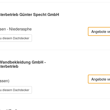
terbetrieb Günter Specht GmbH
en - Niederasphe
Angebote v
zu diesem Dachdecker
Wandbekleidung GmbH -
erbetrieb
Angebote v
ssen)
zu diesem Dachdecker