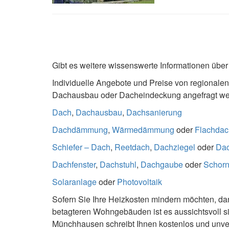
Gibt es weitere wissenswerte Informationen üb
Individuelle Angebote und Preise von regionale
Dachausbau oder Dacheindeckung angefragt wer
Dach
,
Dachausbau
,
Dachsanierung
Dachdämmung
,
Wärmedämmung
oder
Flachdac
Schiefer – Dach
,
Reetdach
,
Dachziegel
oder
Da
Dachfenster
,
Dachstuhl
,
Dachgaube
oder
Schorn
Solaranlage
oder
Photovoltaik
Sofern Sie Ihre Heizkosten mindern möchten, dann
betagteren Wohngebäuden ist es aussichtsvoll 
Münchhausen schreibt Ihnen kostenlos und unve