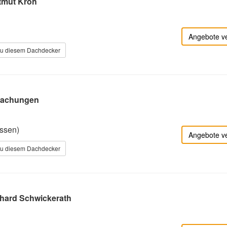
tmut Kroh
g
Angebote v
zu diesem Dachdecker
dachungen
ssen)
Angebote v
zu diesem Dachdecker
hard Schwickerath