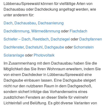
Lübbenau/Spreewald können für vielfältige Arten von
Dachausbau oder Dachdeckung angefragt werden, wie
unter anderem für:
Dach
,
Dachausbau
,
Dachsanierung
Dachdämmung
,
Wärmedämmung
oder
Flachdach
Schiefer – Dach
,
Reetdach
,
Dachziegel
oder
Dachpfannen
Dachfenster
,
Dachstuhl
,
Dachgaube
oder
Schornstein
Solaranlage
oder
Photovoltaik
Im Zusammenhang mit dem Dachausbau haben Sie die
Möglichkeit das Sie Ihren Wohnraum erweitern, indem Sie
von einem Dachdecker in Lübbenau/Spreewald eine
Dachgaube einbauen lassen. Eine Dachgaube steigert
nicht nur den nutzbaren Raum in dem Dachgeschoß,
sondern sichert infolge das Vorhandenseins eines
zusätzlichen Fensters an dieser Stelle für vielmehr
Lichteinfall und Belüftung. Es gibt diverse Varianten von