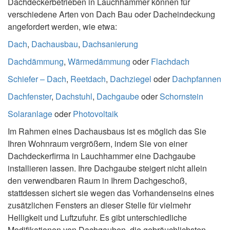
Dachdeckerbetrieben in Lauchhammer können für
verschiedene Arten von Dach Bau oder Dacheindeckung
angefordert werden, wie etwa:
Dach
,
Dachausbau
,
Dachsanierung
Dachdämmung
,
Wärmedämmung
oder
Flachdach
Schiefer – Dach
,
Reetdach
,
Dachziegel
oder
Dachpfannen
Dachfenster
,
Dachstuhl
,
Dachgaube
oder
Schornstein
Solaranlage
oder
Photovoltaik
Im Rahmen eines Dachausbaus ist es möglich das Sie
Ihren Wohnraum vergrößern, indem Sie von einer
Dachdeckerfirma in Lauchhammer eine Dachgaube
installieren lassen. Ihre Dachgaube steigert nicht allein
den verwendbaren Raum in Ihrem Dachgeschoß,
stattdessen sichert sie wegen das Vorhandenseins eines
zusätzlichen Fensters an dieser Stelle für vielmehr
Helligkeit und Luftzufuhr. Es gibt unterschiedliche
Modifikationen von Dachgauben, die gebräuchlichsten