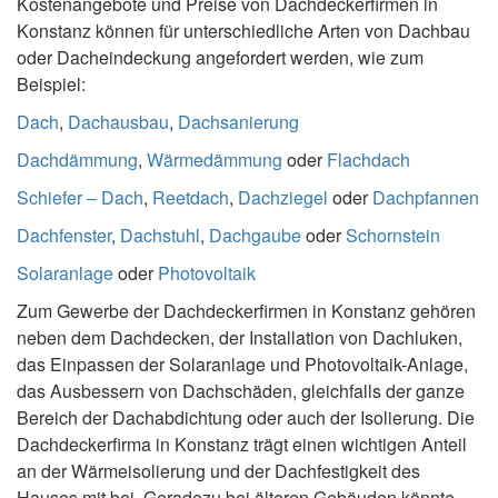
Kostenangebote und Preise von Dachdeckerfirmen in
Konstanz können für unterschiedliche Arten von Dachbau
oder Dacheindeckung angefordert werden, wie zum
Beispiel:
Dach
,
Dachausbau
,
Dachsanierung
Dachdämmung
,
Wärmedämmung
oder
Flachdach
Schiefer – Dach
,
Reetdach
,
Dachziegel
oder
Dachpfannen
Dachfenster
,
Dachstuhl
,
Dachgaube
oder
Schornstein
Solaranlage
oder
Photovoltaik
Zum Gewerbe der Dachdeckerfirmen in Konstanz gehören
neben dem Dachdecken, der Installation von Dachluken,
das Einpassen der Solaranlage und Photovoltaik-Anlage,
das Ausbessern von Dachschäden, gleichfalls der ganze
Bereich der Dachabdichtung oder auch der Isolierung. Die
Dachdeckerfirma in Konstanz trägt einen wichtigen Anteil
an der Wärmeisolierung und der Dachfestigkeit des
Hauses mit bei. Geradezu bei älteren Gebäuden könnte