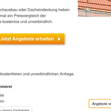
Dachausbau oder Dacheindeckung heben
emal ein Preisvergleich der
e kostenlos und unverbindlich.
r kostenfreien und unverbindlichen Anfrage.
mmerei
le
ein
Angebote v
zu diesem Dachdecker