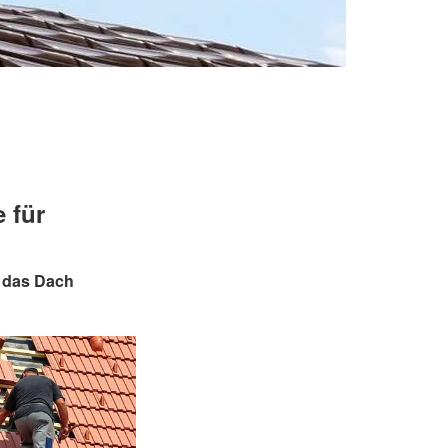
 für
n das Dach