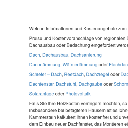
Welche Informationen und Kostenangebote zu
Preise und Kostenvoranschläge von regionalen 
Dachausbau oder Bedachung eingefordert werden
Dach
,
Dachausbau
,
Dachsanierung
Dachdämmung
,
Wärmedämmung
oder
Flachdac
Schiefer – Dach
,
Reetdach
,
Dachziegel
oder
Da
Dachfenster
,
Dachstuhl
,
Dachgaube
oder
Schorn
Solaranlage
oder
Photovoltaik
Falls Sie Ihre Heizkosten verringern möchten, so
insbesondere bei betagteren Häusern ist es loh
Kammerstein kalkuliert Ihnen kostenfrei und u
dem Einbau neuer Dachfenster, das Montieren e