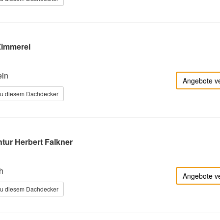
Zimmerei
ein
Angebote v
zu diesem Dachdecker
tur Herbert Falkner
h
Angebote v
zu diesem Dachdecker