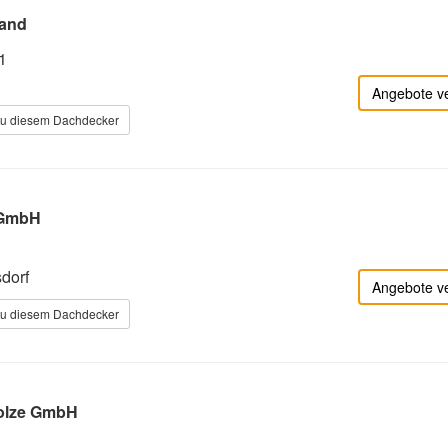
land
1
Angebote v
zu diesem Dachdecker
 GmbH
dorf
Angebote v
zu diesem Dachdecker
olze GmbH