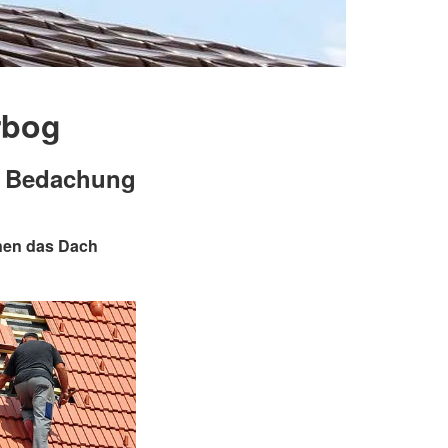
rbog
r Bedachung
hnen das Dach