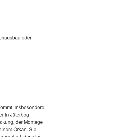
achausbau oder
 kommt, insbesondere
r in Jüterbog
eckung, der Montage
einem Orkan. Sie
arantiert, dass Ihr