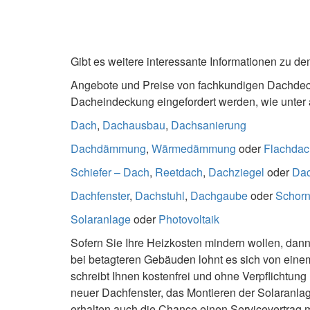
Gibt es weitere interessante Informationen zu
Angebote und Preise von fachkundigen Dachdeck
Dacheindeckung eingefordert werden, wie unter 
Dach
,
Dachausbau
,
Dachsanierung
Dachdämmung
,
Wärmedämmung
oder
Flachdac
Schiefer – Dach
,
Reetdach
,
Dachziegel
oder
Da
Dachfenster
,
Dachstuhl
,
Dachgaube
oder
Schorn
Solaranlage
oder
Photovoltaik
Sofern Sie Ihre Heizkosten mindern wollen, dann
bei betagteren Gebäuden lohnt es sich von ein
schreibt Ihnen kostenfrei und ohne Verpflichtu
neuer Dachfenster, das Montieren der Solaranla
erhalten auch die Chance einen Servicevertrag mi