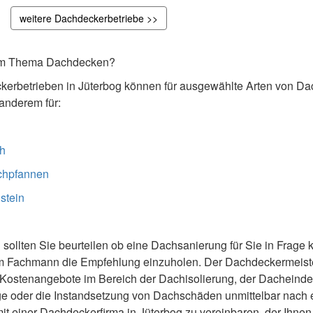
weitere Dachdeckerbetriebe >>
 dem Thema Dachdecken?
erbetrieben in Jüterbog können für ausgewählte Arten von D
anderem für:
h
chpfannen
stein
 sollten Sie beurteilen ob eine Dachsanierung für Sie in Frage
em Fachmann die Empfehlung einzuholen. Der Dachdeckermeiste
ng Kostenangebote im Bereich der Dachisolierung, der Dacheind
ge oder die Instandsetzung von Dachschäden unmittelbar nach 
t einer Dachdeckerfirma in Jüterbog zu vereinbaren, der Ihnen g