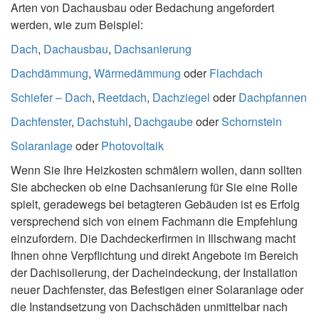
Arten von Dachausbau oder Bedachung angefordert
werden, wie zum Beispiel:
Dach
,
Dachausbau
,
Dachsanierung
Dachdämmung
,
Wärmedämmung
oder
Flachdach
Schiefer – Dach
,
Reetdach
,
Dachziegel
oder
Dachpfannen
Dachfenster
,
Dachstuhl
,
Dachgaube
oder
Schornstein
Solaranlage
oder
Photovoltaik
Wenn Sie Ihre Heizkosten schmälern wollen, dann sollten
Sie abchecken ob eine Dachsanierung für Sie eine Rolle
spielt, geradewegs bei betagteren Gebäuden ist es Erfolg
versprechend sich von einem Fachmann die Empfehlung
einzufordern. Die Dachdeckerfirmen in Illschwang macht
Ihnen ohne Verpflichtung und direkt Angebote im Bereich
der Dachisolierung, der Dacheindeckung, der Installation
neuer Dachfenster, das Befestigen einer Solaranlage oder
die Instandsetzung von Dachschäden unmittelbar nach