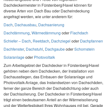
Dachdeckermeister in Fürstenberg/Havel können für
diverse Arten von Dach Bau oder Dacheindeckung
angefragt werden, wie unter anderem für:
Dach
,
Dachausbau
,
Dachsanierung
Dachdämmung
,
Wärmedämmung
oder
Flachdach
Schiefer – Dach
,
Reetdach
,
Dachziegel
oder
Dachpfannen
Dachfenster
,
Dachstuhl
,
Dachgaube
oder
Schornstein
Solaranlage
oder
Photovoltaik
Zum Arbeitsgebiet der Dachdecker in Fürstenberg/Havel
gehören neben dem Dachdecken, der Installation von
Dachausstiegen, das Einbauen der Solaranlage und
Photovoltaik-Anlage, das Instandsetzen von Dachschäden,
ferner der ganze Bereich der Dachabdichtung oder auch
der Dachisolierung. Der Dachdecker in Fürstenberg/Havel
trägt einen bedeutsamen Anteil an der Wärmeisolierung
und der Wetterfestigkeit Ihres Wohnhauses mit bei. Gerade