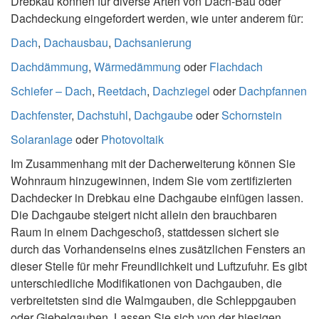
Drebkau können für diverse Arten von Dach-Bau oder
Dachdeckung eingefordert werden, wie unter anderem für:
Dach
,
Dachausbau
,
Dachsanierung
Dachdämmung
,
Wärmedämmung
oder
Flachdach
Schiefer – Dach
,
Reetdach
,
Dachziegel
oder
Dachpfannen
Dachfenster
,
Dachstuhl
,
Dachgaube
oder
Schornstein
Solaranlage
oder
Photovoltaik
Im Zusammenhang mit der Dacherweiterung können Sie
Wohnraum hinzugewinnen, indem Sie vom zertifizierten
Dachdecker in Drebkau eine Dachgaube einfügen lassen.
Die Dachgaube steigert nicht allein den brauchbaren
Raum in einem Dachgeschoß, stattdessen sichert sie
durch das Vorhandenseins eines zusätzlichen Fensters an
dieser Stelle für mehr Freundlichkeit und Luftzufuhr. Es gibt
unterschiedliche Modifikationen von Dachgauben, die
verbreitetsten sind die Walmgauben, die Schleppgauben
oder Giebelgauben. Lassen Sie sich von der hiesigen