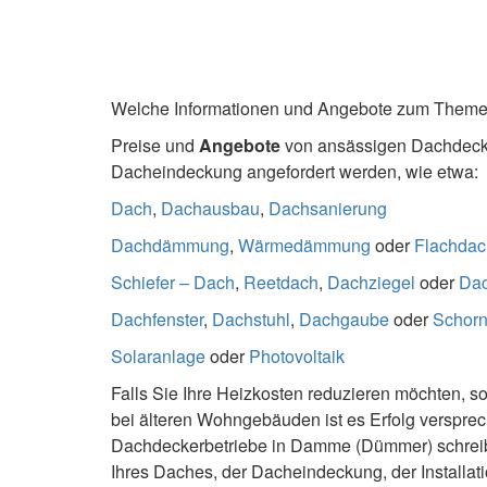
Welche Informationen und Angebote zum Theme
Preise und
Angebote
von ansässigen Dachdecke
Dacheindeckung angefordert werden, wie etwa:
Dach
,
Dachausbau
,
Dachsanierung
Dachdämmung
,
Wärmedämmung
oder
Flachdac
Schiefer – Dach
,
Reetdach
,
Dachziegel
oder
Da
Dachfenster
,
Dachstuhl
,
Dachgaube
oder
Schorn
Solaranlage
oder
Photovoltaik
Falls Sie Ihre Heizkosten reduzieren möchten, so
bei älteren Wohngebäuden ist es Erfolg verspr
Dachdeckerbetriebe in Damme (Dümmer) schreibt
Ihres Daches, der Dacheindeckung, der Installat