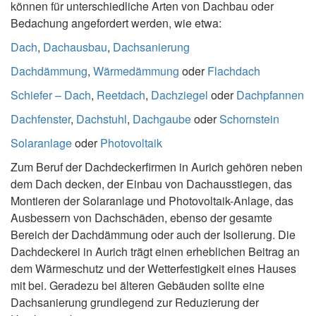
können für unterschiedliche Arten von Dachbau oder
Bedachung angefordert werden, wie etwa:
Dach
,
Dachausbau
,
Dachsanierung
Dachdämmung
,
Wärmedämmung
oder
Flachdach
Schiefer – Dach
,
Reetdach
,
Dachziegel
oder
Dachpfannen
Dachfenster
,
Dachstuhl
,
Dachgaube
oder
Schornstein
Solaranlage
oder
Photovoltaik
Zum Beruf der Dachdeckerfirmen in Aurich gehören neben
dem Dach decken, der Einbau von Dachausstiegen, das
Montieren der Solaranlage und Photovoltaik-Anlage, das
Ausbessern von Dachschäden, ebenso der gesamte
Bereich der Dachdämmung oder auch der Isolierung. Die
Dachdeckerei in Aurich trägt einen erheblichen Beitrag an
dem Wärmeschutz und der Wetterfestigkeit eines Hauses
mit bei. Geradezu bei älteren Gebäuden sollte eine
Dachsanierung grundlegend zur Reduzierung der